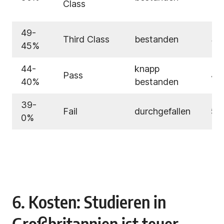
Class
= 
49-
Third Class
bestanden
3,
45%
44-
knapp
Pass
4,0
40%
bestanden
39-
Fail
durchgefallen
5,
0%
6. Kosten: Studieren in
Großbritannien ist teuer