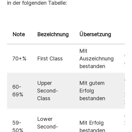
in der folgenden Tabelle:
De
Note
Bezeichnung
Übersetzung
En
Mit
ab
70+%
First Class
Auszeichnung
ab
bestanden
ab
Upper
Mit gutem
60-
1,7
Second-
Erfolg
69%
2,
Class
bestanden
2,
ab
Lower
59-
Mit Erfolg
2,
Second-
50%
bestanden
= 