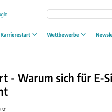
Auf Unicum suchen
ogin
Karrierestart
Wettbewerbe
Newsle
t - Warum sich für E-S
nt