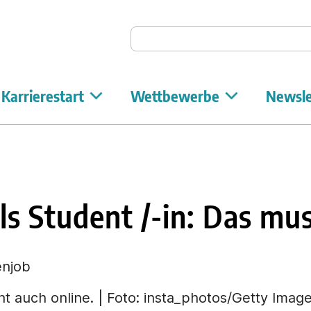
Auf Unicum suchen
Karrierestart
Wettbewerbe
Newsle
ls Student /-in: Das mu
ht auch online. | Foto: insta_photos/Getty Imag