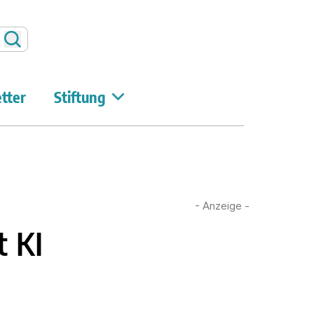
Suchen
tter
Stiftung
- Anzeige -
t KI